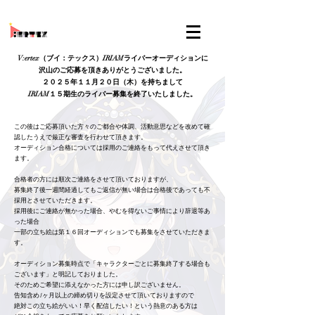
V:ertex（ブイ：テックス）IRIAMライバーオーディションに
沢山のご応募を頂きありがとうございました。
２０２５年１１月２０日（木）を持ちまして
IRIAM１５期生のライバー募集を終了いたしました。
この後はご応募頂いた方々のご都合や体調、活動意思などを改めて確
認したうえで厳正な審査を行わせて頂きます。
オーディション合格については採用のご連絡をもって代えさせて頂き
ます。
合格者の方には順次ご連絡をさせて頂いておりますが、
募集終了後一週間経過してもご返信が無い場合は合格後であっても不
採用とさせていただきます。
採用後にご連絡が無かった場合、やむを得ないご事情により辞退等あ
った場合
一部の立ち絵は第１６回オーディションでも募集をさせていただきま
す。
オーディション募集時点で「キャラクターごとに募集終了する場合も
ございます」と明記しておりました。
そのためご希望に添えなかった方には申し訳ございません。
告知含め1ヶ月以上の締め切りを設定させて頂いておりますので
絶対この立ち絵がいい！早く配信したい！という熱意のある方は