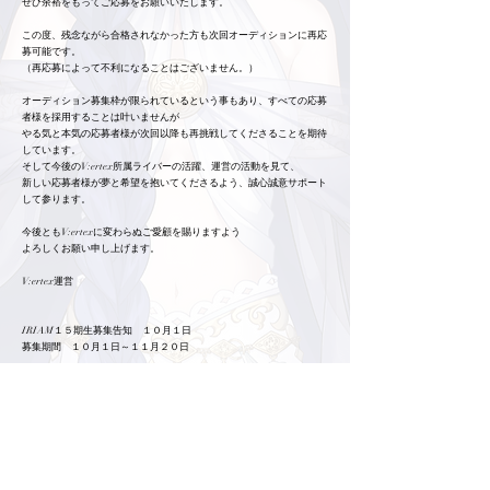
ぜひ余裕をもってご応募をお願いいたします。
この度、残念ながら合格されなかった方も次回オーディションに再応
募可能です。
（再応募によって不利になることはございません。）
オーディション募集枠が限られているという事もあり、すべての応募
者様を採用することは叶いませんが
やる気と本気の応募者様が次回以降も再挑戦してくださることを期待
しています。
そして今後のV:ertex所属ライバーの活躍、運営の活動を見て、
新しい応募者様が夢と希望を抱いてくださるよう、誠心誠意サポート
して参ります。
今後ともV:ertexに変わらぬご愛顧を賜りますよう
よろしくお願い申し上げます。
V:ertex運営
IRIAM１５期生募集告知 １０月１日
募集期間 １０月１日～１１月２０日
ライバー応募する
クリエイター応募する