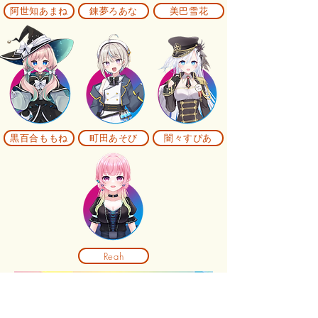
阿世知あまね
錬夢ろあな
美巴雪花
黒百合ももね
町田あそび
闇々すぴあ
Reah