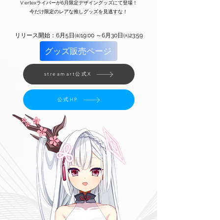
V:ertexライバーが6月限定デザイングッズにて登場！
今だけ限定のレアな推しグッズを見逃すな！
リリース開始：6月5日㈮19:00 ～6月30日㈫23:59
グッズ販売ページ
streamart公式X
公式HP