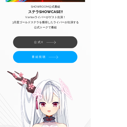
SHOWROOM公式番組
ステラSHOWCASE!!
V:ertexライバーがゲスト出演！
3月度ゴールドステラを獲得したライバーが出演する
公式トークで番組
公式X
番組視聴