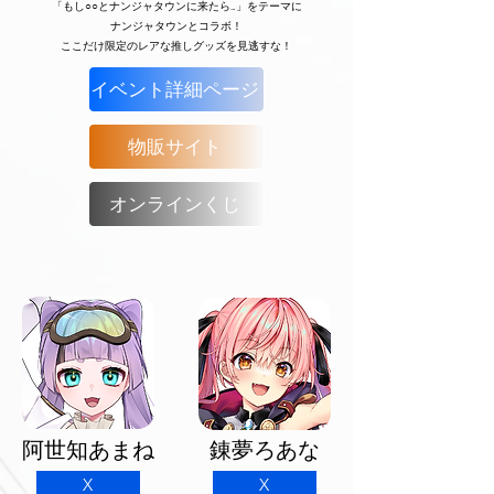
「もし○○とナンジャタウンに来たら…」をテーマに
ナンジャタウンとコラボ！
ここだけ限定のレアな推しグッズを見逃すな！
イベント詳細ページ
物販サイト
オンラインくじ
阿世知あまね
錬夢ろあな
X
X