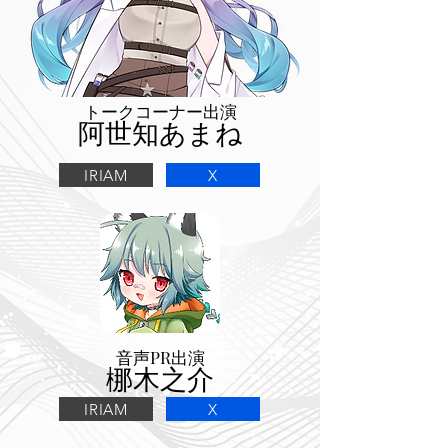
トークコーナー出演
阿世知あまね
IRIAM
X
音声PR出演
梛木之介
IRIAM
X