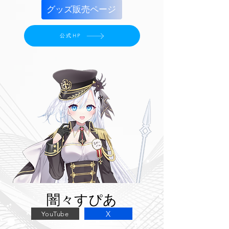
グッズ販売ページ
公式HP
闇々すぴあ
X
YouTube