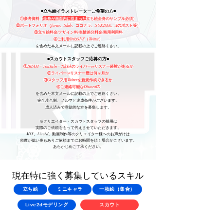
■立ち絵イラストレーターご希望の方■
①参考資料（
全身が画面内に収まった
立ち絵全身のサンプル必須）
​②ポートフォリオ（foriio、Skeb、ココナラ、SUKIMA、Xのポスト等）
③立ち絵料金/デザイン料/表情差分料金/商用利用料
④ご利用中のSNS（Twitter）
を含めた本文メールに記載の上でご連絡くさい。
■スカウトスタッフご応募の方■
①IRIAM・YouTube・TikTokのライバーorリスナー経験があるか
​②ライバーorリスナー歴は何ヶ月か
③スタッフ用Twitterを新規作成できるか
④ご連絡可能なDiscordID
を含めた本文メールに記載の上でご連絡くさい。
完全歩合制、ノルマと達成条件がございます。
成人済みで意欲的な方を募集します。
※クリエイター・スカウトスタッフの採用は
実際のご依頼をもって代えさせていただきます。
MIX、Live2d、動画制作等のクリエイター様へのお声がけは
頻度が低い事もありご依頼までにお時間を頂く場合がございます。
あらかじめご了承ください。
現在特に強く募集しているスキル
立ち絵
ミニキャラ
一枚絵（集合）
Live2dモデリング
スカウト