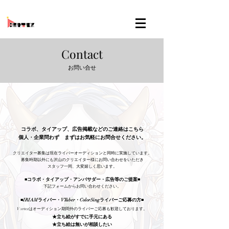
Contact
お問い合せ
コラボ、タイアップ、広告掲載などのご連絡はこちら
​個人・企業問わず まずはお気軽にお問合せください。
クリエイター募集は現在ライバーオーディションと同時に実施しています。
募集時期以外にも沢山のクリエイター様にお問い合わせをいただき
スタッフ一同、大変嬉しく思います。
■コラボ・タイアップ・アンバサダー・広告等のご提案■
下記フォームからお問い合わせください。
■IRIAMライバー・VTuber・ColorSingライバーご応募の方■
V:ertexはオーディション期間外の
ライバーご応募も歓迎しております。
★立ち絵がすでに手元にある
★立ち絵は無いが相談したい