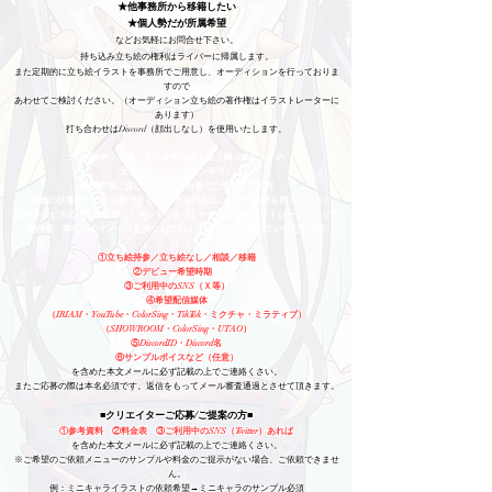
★他事務所から移籍したい
★個人勢だが所属希望
など
お気軽にお問合せ下さい。
持ち込み立ち絵の権利はライバーに帰属します。
また定期的に立ち絵イラストを事務所でご用意し、オーディションを行っておりま
すので
あわせてご検討ください。（オーディション立ち絵の著作権はイラストレーターに
あります）
打ち合わせはDiscord（顔出しなし）を使用いたします。
​​□応募条件：心身ともに健康な成人済（​満18歳以上）の
女性の方（ボイチェン不可）
動作環境に適した端末をご自身でご用意できる方
ご家族の扶養を外れて活動できる方 （学生の方はご両親の承諾を得ている方）
配信サービスの規約を厳守し、ネットリテラシーを守り、イラストレーターなどの
制作者、事務所のイメージを損なわないよう品行方正に努めていただける方
①立ち絵持参／立ち絵なし／相談／移籍
②デビュー希望時期
③ご利用中のSNS（Ｘ等）
④希望配信媒体
（IRIAM・YouTube・ColorSing・TikTok・ミクチャ・ミラティブ）
​（SHOWROOM・ColorSing・UTAO）
⑤DiscordID・Discord名
⑥サンプルボイスなど（任意）
を含めた本文メールに必ず記載の上でご連絡くさい。
またご応募の際は本名必須です。返信をもってメール審査通過とさせて頂きます。
■クリエイターご応募/ご提案の方■
①参考資料 ②料金表 ③ご利用中のSNS（Twitter）あれば
を含めた本文メールに必ず記載の上でご連絡くさい。
※ご希望のご依頼メニューのサンプルや料金のご提示がない場合、ご依頼できませ
ん。
例：ミニキャライラストの依頼希望→ミニキャラのサンプル必須