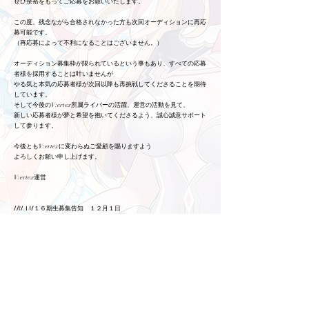
ぜひ余裕をもってご応募をお願いいたします。
この度、残念ながら合格されなかった方も次回オーディションに再応
募可能です。
（再応募によって不利になることはございません。）
オーディション募集枠が限られているという事もあり、すべての応募
者様を採用することは叶いませんが
やる気と本気の応募者様が次回以降も再挑戦してくださることを期待
しています。
そして今後のV:ertex所属ライバーの活躍、運営の活動を見て、
新しい応募者様が夢と希望を抱いてくださるよう、誠心誠意サポート
して参ります。
今後ともV:ertexに変わらぬご愛顧を賜りますよう
よろしくお願い申し上げます。
V:ertex運営
IRIAM１６期生募集告知 １２月１日
募集期間 １２月１日～１月２０日
ライバー応募する
クリエイター応募する