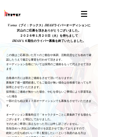
V:ertex（ブイ：テックス）IRIAMライバーオーディションに
沢山のご応募を頂きありがとうございました。
２０２６年１月２０日（火）を持ちまして
IRIAM１６期生のライバー募集を終了いたしました。
この後はご応募頂いた方々のご都合や体調、活動意思などを改めて確
認したうえで厳正な審査を行わせて頂きます。
オーディション合格については採用のご連絡をもって代えさせて頂き
ます。
合格者の方には順次ご連絡をさせて頂いておりますが、
募集終了後一週間経過してもご返信が無い場合は合格後であっても不
採用とさせていただきます。
採用後にご連絡が無かった場合、やむを得ないご事情により辞退等あ
った場合
一部の立ち絵は第１７回オーディションでも募集をさせていただきま
す。
オーディション募集時点で「キャラクターごとに募集終了する場合も
ございます」と明記しておりました。
そのためご希望に添えなかった方には申し訳ございません。
告知含め1ヶ月以上の締め切りを設定させて頂いておりますので
絶対この立ち絵がいい！早く配信したい！という熱意のある方は