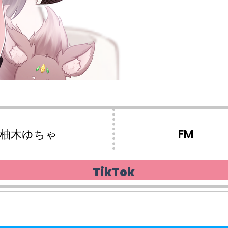
FM
tor：柚木ゆちゃ
TikTok