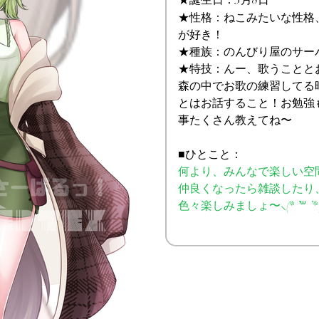
★誕生日：3月8日
★性格：ねこみたいな性格
が好き！
★種族：のんびり屋のサー
★特技：んー、歌うことと
森の中でお歌の練習してる時も
とはお話すること！お勉強
事たくさん教えてね〜
■ひとこと：
何より、みんなで楽しい空
仲良くなったら雑談したり
色々楽しみましょ〜⸜(* ’꒳ ’* 