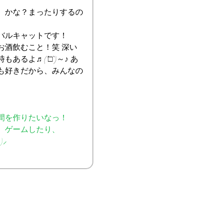
、かな？まったりするの
バルキャットです！
お酒飲むこと！笑 深い
あるよ♬(´□`)～♪ あ
も好きだから、みんなの
間を作りたいなっ！
、ゲームしたり、
)⸝