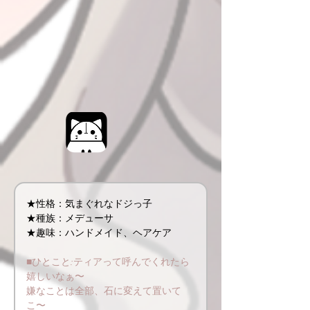
★性格：気まぐれなドジっ子
★種族：メデューサ
★趣味：ハンドメイド、ヘアケア
■ひとこと:ティアって呼んでくれたら
嬉しいなぁ〜
嫌なことは全部、石に変えて置いて
こ〜