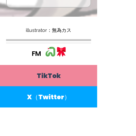
illustrator：無為カス
FM
TikTok
X（Twitter）