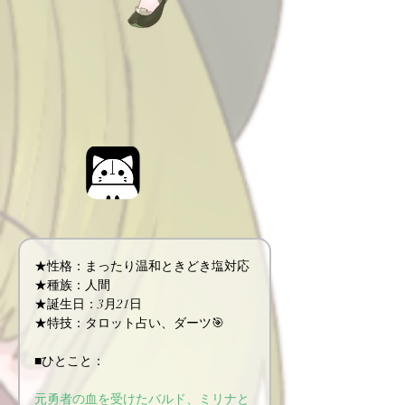
★性格：まったり温和ときどき塩対応
★種族：人間
★誕生日：3月21日
★特技：タロット占い、ダーツ🎯
■ひとこと：
元勇者の血を受けたバルド、ミリナと