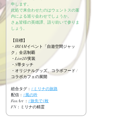
申します。
此処で来合わせたのはウェントスの案
内による巡り会わせでしょうか。
さぁ皆様の英雄譚、語り紡いで参りま
しょう。
【目標】
・IRIAMイベント「自遊空間ジャッ
ク」全店制覇
・Live2D実装
・S帯タッチ
・オリジナルグッズ、コラボフード / 
コラボカフェの展開
総合タグ：
#ミリナの旅路
配信：
#風の吟
FanArt ：
#旅先で1枚
FN：ミリナの精霊