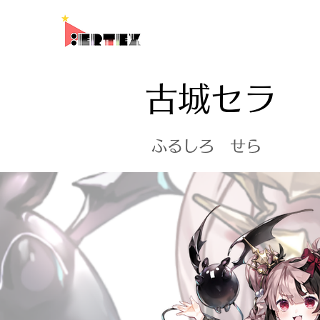
古城セラ
ふるしろ せら