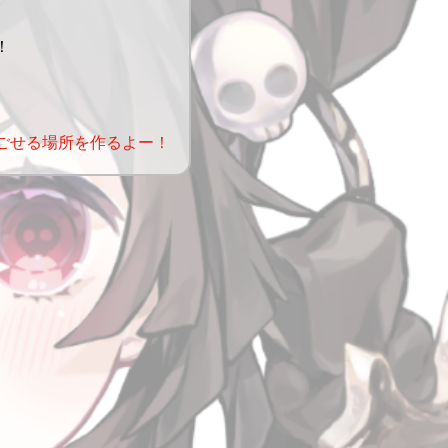
！
、
ごせる場所を作るよー！