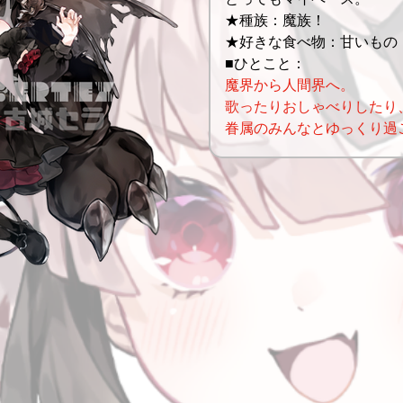
★種族：魔族！
★好きな食べ物：甘いもの
■ひとこと：
魔界から人間界へ。
歌ったりおしゃべりしたり
眷属のみんなとゆっくり過