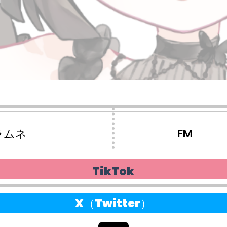
FM
ラムネ
TikTok
X（Twitter）