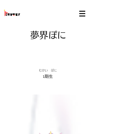
夢界ぽに
むかい ぽに
1期生