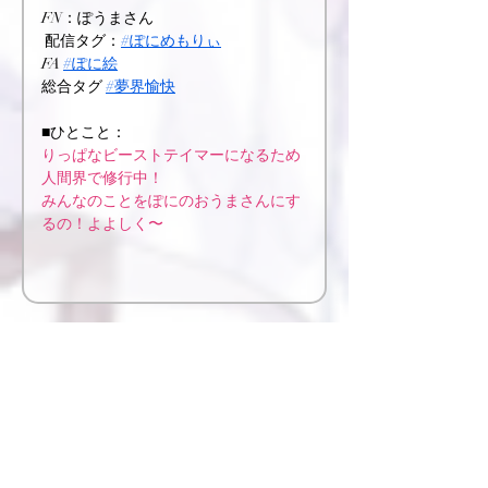
FN：ぽうまさん
 配信タグ：
#ぽにめもりぃ
FA 
#ぽに絵
総合タグ 
#夢界愉快
■ひとこと：
りっぱなビーストテイマーになるため
人間界で修行中！
みんなのことをぽにのおうまさんにす
るの！よよしく〜
illustrator：姫石だいあ
FM