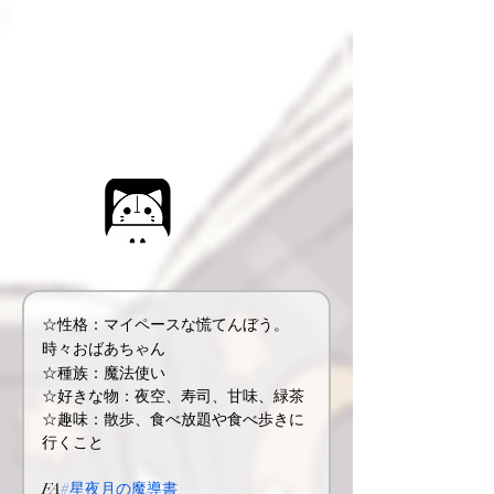
☆性格：マイペースな慌てんぼう。
時々おばあちゃん
☆種族：魔法使い
☆好きな物：夜空、寿司、甘味、緑茶
☆趣味：散歩、食べ放題や食べ歩きに
行くこと
FA
#星夜月の魔導書