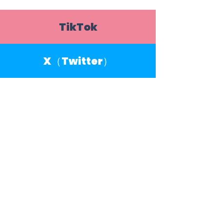
TikTok
X（Twitter）