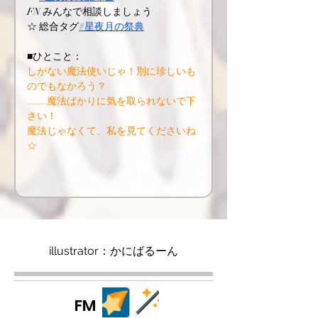
FN みんなで相談しましょう
☆ 総合タグ
#星夜月の祭典
■ひとこと：
しがない魔法使いじゃ！別に珍しいも
のでもなかろう？
……魔法ばかりに気を取られないで下
さい！
魔法じゃなくて、私を見てくださいね
☆
illustrator：かにばるーん
FM