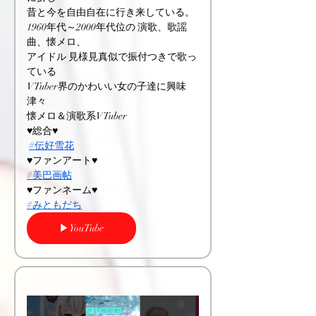
昔と今を自由自在に行き来している。
1960年代～2000年代位の 演歌、歌謡
曲、懐メロ、
アイドル 見様見真似で振付つきで歌っ
ている
VTuber界のかわいい女の子達に興味
津々
懐メロ＆演歌系VTuber
♥総合♥
#伝好雪花
♥ファンアート♥
#美巴画帖
♥ファンネーム♥
#みともだち
▶YouTube