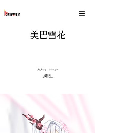
美巴雪花
みとも せっか
3期生