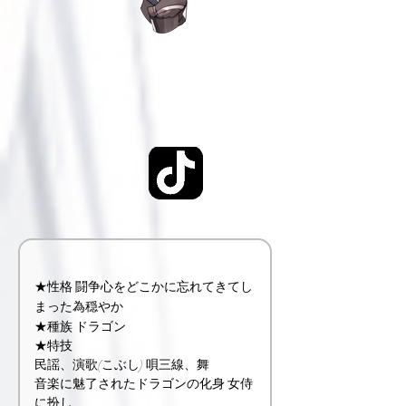
★性格 闘争心をどこかに忘れてきてし
まった為穏やか
★種族 ドラゴン
★特技
民謡、演歌(こぶし) 唄三線、舞
音楽に魅了されたドラゴンの化身 女侍
に扮し