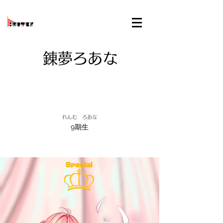
錬夢ろあな
れんむ ろあな
9期生