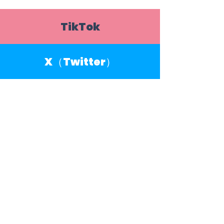
TikTok
X（Twitter）