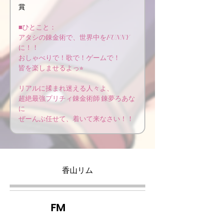
賞
■ひとこと：
アタシの錬金術で、世界中をFUNNY
に！！
おしゃべりで！歌で！ゲームで！
皆を楽しませるよっ⭐︎
リアルに揉まれ迷える人々よ、
超絶最強プリチィ錬金術師 錬夢ろあな
に
ぜーんぶ任せて、着いて来なさい！！
香山リム
FM