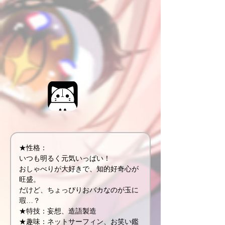
★性格：
いつも明るく元気いっぱい！
おしゃべりが大好きで、知的好奇心が
旺盛。
だけど、ちょっぴりおバカなのが玉に
瑕…？
★特技：妄想、造語製造
★趣味：ネットサーフィン、お笑い鑑