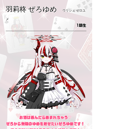
羽莉柊 ぜろゆめ
ウリシュ ゼロユ
メ
1期生
お酒は呑んだら吞まれちゃう♡
ぜろから無限のゆめを魅せたいぜろゆめです！