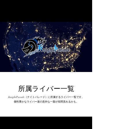
所属ライバー一覧
KnightParade（ナイトパレード）に所属するライバー一覧です。
​個性豊かなライバー達の意外な一面が垣間見れるかも。