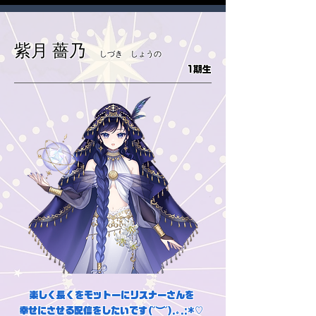
紫月 薔乃
しづき しょうの
1期生
楽しく長くをモットーにリスナーさんを
幸せにさせる配信をしたいです(˘︶˘).｡.:*♡