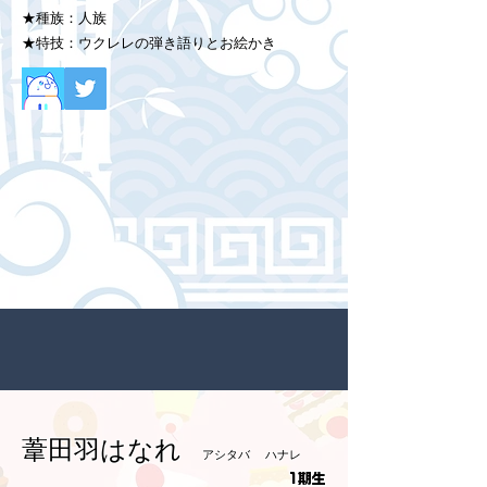
★種族：人族
★特技：ウクレレの弾き語りとお絵かき
葦田羽はなれ
アシタバ ハナレ
1期生