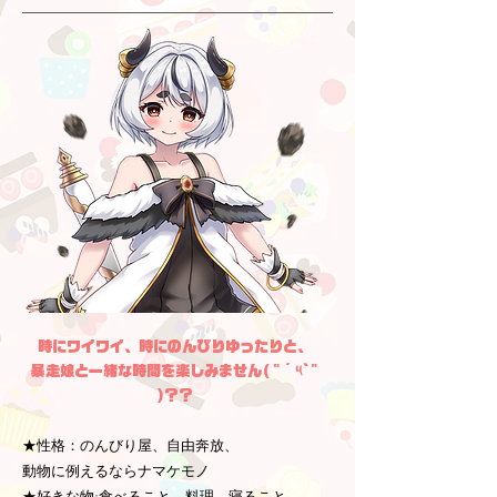
時にワイワイ、時にのんびりゆったりと、
暴走娘と一緒な時間を楽しみません( "´༥`"
)？？
★性格：のんびり屋、自由奔放、
動物に例えるならナマケモノ