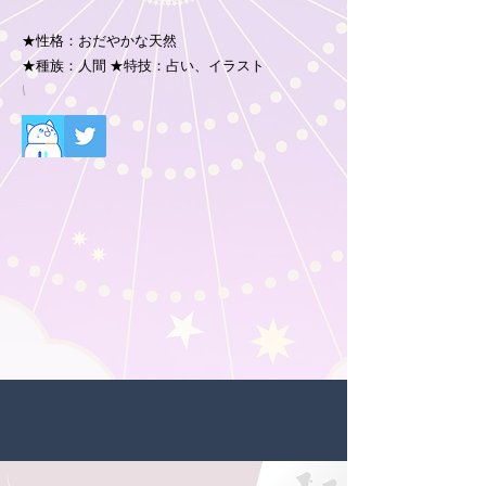
★性格：おだやかな天然
★種族：人間 ★特技：占い、イラスト
\