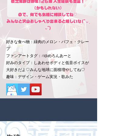
概念年齢は御年126歳 人生経験も豊富！
（かもしれない）
ので、何でも気軽に相談してね♡
みんなと沢山おしゃべり出来ると嬉しいな(՞ ᴗ ̫
ᴗ՞)
好きな食べ物：緑肉のメロン・パフェ・クレー
プ
ファンアートタグ：#ゆめろんあーと
好みのタイプ：しあわせボディと低音ボイスが
大好きだよ♡みんな地球に面積増やしてね♡
趣味：デザイン・ゲーム実況・歌みた