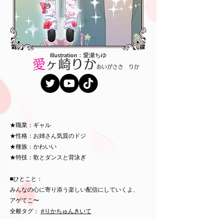
Illustration：愛瀬ちゆ
愛
ヶ崎りか
あいがさき りか
★職業：ギャル
★性格：お姉さん気質のドジ
★種族：かわいい
★特技：歌とダンスと背泳ぎ
■ひとこと：
みんなの心に寄り添う楽しい配信にしていくよ、
アゲてこ〜
全般タグ：
#りかちゅんきいて