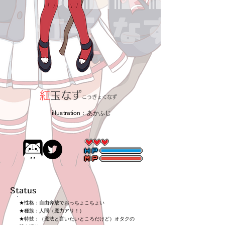
紅
玉なず
こうぎょくなず
illustration：あかふじ
Status
★性格：自由奔放でおっちょこちょい
★種族：人間（魔力アリ！）
★特技：（魔法と言いたいところだけど）オタクの