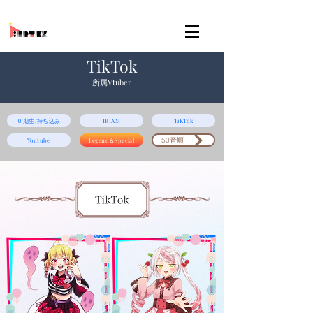
TikTok
所属Vtuber
０期生/持ち込み
IRIAM
TiKTok
50音順
Legend＆Special
Youtube