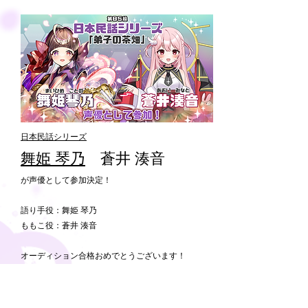
声優オーディション
日本民話シリーズ
舞姫
琴乃
蒼井 湊音
が声優として参加決定！
語り手役：舞姫 琴乃
ももこ役：蒼井 湊音
オーディション合格おめでとうございます！
Youtubeで動画公開！