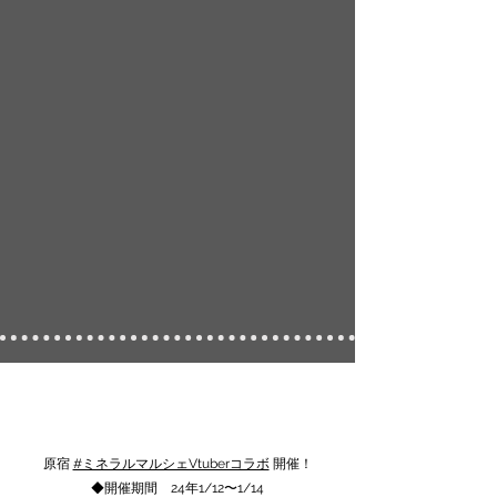
ポスター掲載・グッズ
原宿
#ミネラルマルシェVtuberコラボ
開催！
​◆開催期間 24年1/12〜1/14