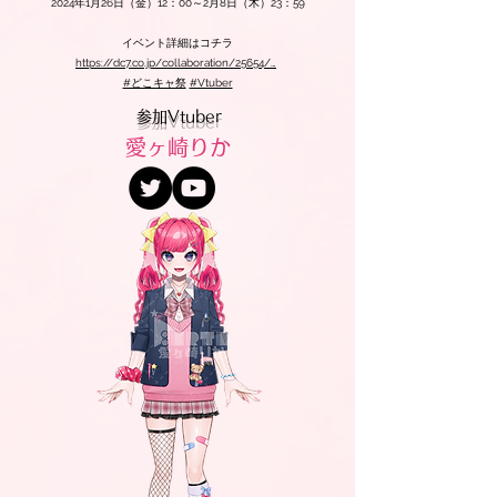
2024年1月26日（金）12：00～2月8日（木）23：59
イベント詳細はコチラ
https://dc7.co.jp/collaboration/25654/…
⁠
#どこキャ祭
#Vtuber
参加Vtuber
愛ヶ崎りか