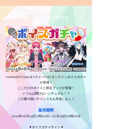
ボイス案件・オンラインガチャ
V:ertexのVTuber＆Vライバーの オンラインボイスガチャ
が登場！
ここだけのボイスと限定グッズが登場！
いつもは聞けないシチュボも！？
この夏の熱いチャンスをお見逃しなく！
販売期間
2024年06月24日17時00分～07月09日00時00分
▼ボイスガチャサイト▼